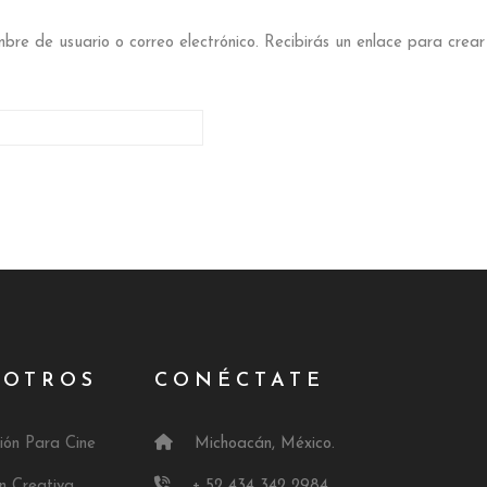
mbre de usuario o correo electrónico. Recibirás un enlace para crear
orio
SOTROS
CONÉCTATE
ión Para Cine
Michoacán, México.
ón Creativa
+ 52 434 342 2984