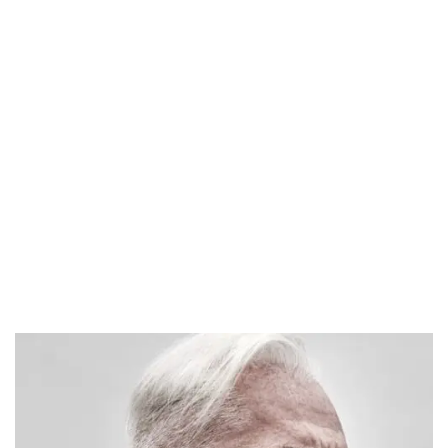
IGOR
SANCHEZ
Home
Actor
Igor
Sanchez